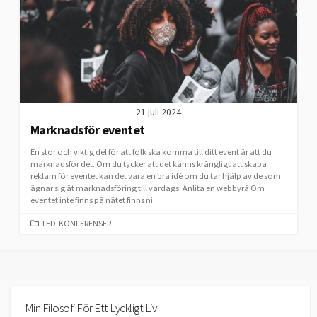
21 juli 2024
Marknadsför eventet
En stor och viktig del för att folk ska komma till ditt event är att du
marknadsför det. Om du tycker att det känns krångligt att skapa
reklam för eventet kan det vara en bra idé om du tar hjälp av de som
ägnar sig åt marknadsföring till vardags. Anlita en webbyrå Om
eventet inte finns på nätet finns ni...
CATEGORIES
TED-KONFERENSER
Min Filosofi För Ett Lyckligt Liv