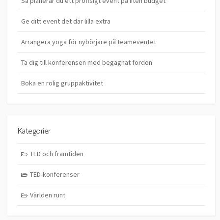
Så planerar du ett proffsigt event på liten budget
Ge ditt event det där lilla extra
Arrangera yoga för nybörjare på teameventet
Ta dig till konferensen med begagnat fordon
Boka en rolig gruppaktivitet
Kategorier
TED och framtiden
TED-konferenser
Världen runt