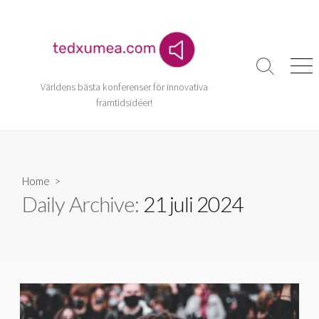
Skip
to
content
Search
Men
Toggle
Världens bästa konferenser för innovativa
framtidsidéer!
Home
>
Daily Archive:
21 juli 2024