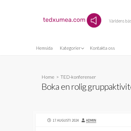
Skip
to
content
Världens bäs
TED och framtiden
Hemsida
Kategorier
Kontakta oss
TED-konferenser
Världen runt
Home
>
TED-konferenser
Boka en rolig gruppaktivit
PUBLISHED
AUTHOR
17 AUGUSTI 2024
ADMIN
DATE