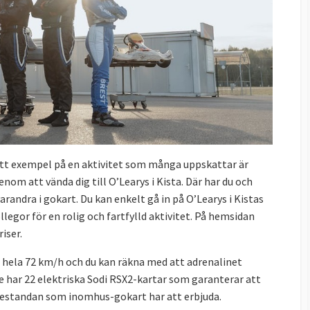
 Ett exempel på en aktivitet som många uppskattar är
nom att vända dig till O’Learys i Kista. Där har du och
arandra i gokart. Du kan enkelt gå in på O’Learys i Kistas
llegor för en rolig och fartfylld aktivitet. På hemsidan
iser.
å hela 72 km/h och du kan räkna med att adrenalinet
e har 22 elektriska Sodi RSX2-kartar som garanterar att
restandan som inomhus-gokart har att erbjuda.