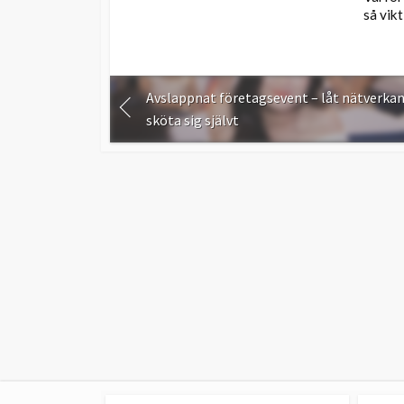
så vik
Avslappnat företagsevent – låt nätverka
sköta sig självt