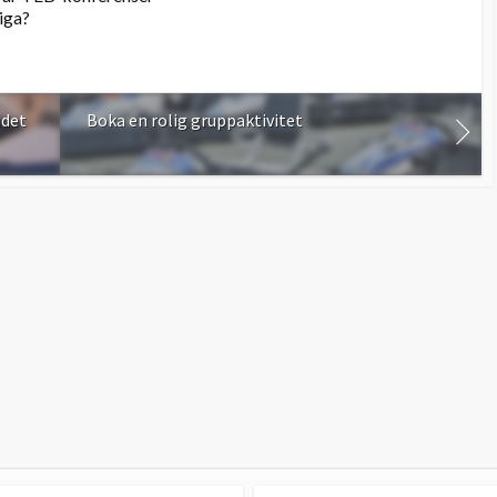
tiga?
ndet
Boka en rolig gruppaktivitet