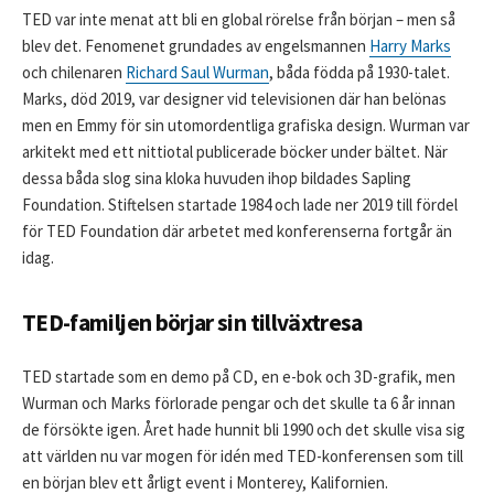
TED var inte menat att bli en global rörelse från början – men så
blev det. Fenomenet grundades av engelsmannen
Harry Marks
och chilenaren
Richard Saul Wurman
, båda födda på 1930-talet.
Marks, död 2019, var designer vid televisionen där han belönas
men en Emmy för sin utomordentliga grafiska design. Wurman var
arkitekt med ett nittiotal publicerade böcker under bältet. När
dessa båda slog sina kloka huvuden ihop bildades Sapling
Foundation. Stiftelsen startade 1984 och lade ner 2019 till fördel
för TED Foundation där arbetet med konferenserna fortgår än
idag.
TED-familjen börjar sin tillväxtresa
TED startade som en demo på CD, en e-bok och 3D-grafik, men
Wurman och Marks förlorade pengar och det skulle ta 6 år innan
de försökte igen. Året hade hunnit bli 1990 och det skulle visa sig
att världen nu var mogen för idén med TED-konferensen som till
en början blev ett årligt event i Monterey, Kalifornien.