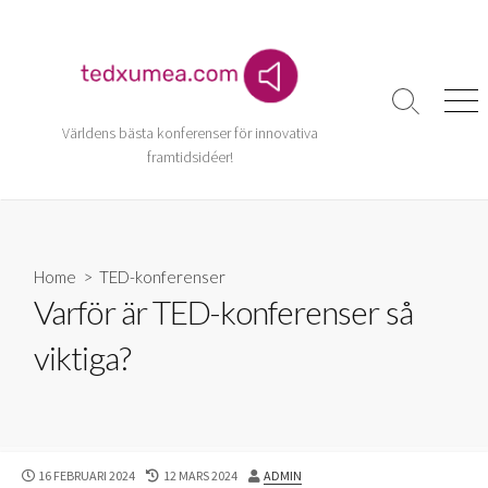
Skip
to
content
Search
Men
Toggle
Världens bästa konferenser för innovativa
framtidsidéer!
Home
>
TED-konferenser
Varför är TED-konferenser så
viktiga?
PUBLISHED
LAST
AUTHOR
16 FEBRUARI 2024
12 MARS 2024
ADMIN