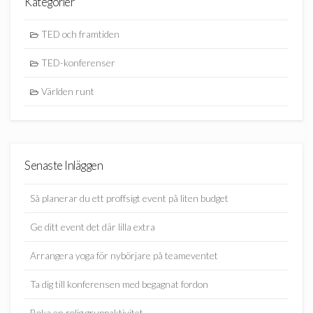
Kategorier
TED och framtiden
TED-konferenser
Världen runt
Senaste Inläggen
Så planerar du ett proffsigt event på liten budget
Ge ditt event det där lilla extra
Arrangera yoga för nybörjare på teameventet
Ta dig till konferensen med begagnat fordon
Boka en rolig gruppaktivitet