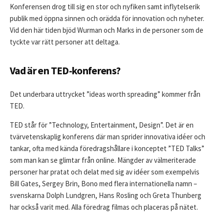
Konferensen drog till sig en stor och nyfiken samt inflytelserik
publik med öppna sinnen och orädda för innovation och nyheter.
Vid den här tiden bjöd Wurman och Marks in de personer som de
tyckte var rätt personer att deltaga.
Vad är en TED-konferens?
Det underbara uttrycket ”ideas worth spreading” kommer från
TED.
TED står för ”Technology, Entertainment, Design”. Det är en
tvärvetenskaplig konferens där man sprider innovativa idéer och
tankar, ofta med kända föredragshållare i konceptet ”TED Talks”
som man kan se glimtar från online. Mängder av välmeriterade
personer har pratat och delat med sig av idéer som exempelvis
Bill Gates, Sergey Brin, Bono med flera internationella namn –
svenskarna Dolph Lundgren, Hans Rosling och Greta Thunberg
har också varit med. Alla föredrag filmas och placeras på nätet.