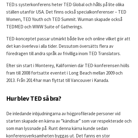
TED:s systerkonferens heter TED Global och hålls på lite olika
ställen utanför USA. Det finns också specialkonferenser – TED
Women, TED Youth och TED Summit. Wurman skapade också
TEDMED och WWW Suite of Gatherings.
TED-konceptet passar utmärkt både live och online vilket gör att
det kan överleva i alla tider. Dessutom översätts flera av
föredragen till andra språk av frivilliga inom TED Translators.
Efter sin start i Monterey, Kalifornien där TED-konferensen hölls
fram till 2008 fortsatte eventet i Long Beach mellan 2009 och
2013. Från 2014 har man flyttat till Vancouver i Kanada.
Hur blev TED så bra?
De inledande inbjudningarna av högprofilerade personer vid
starten skapade en kärna av ”kändisar” som var respekterade och
som man lyssnade på. Runt denna kärna kunde sedan
konferensverksamheten byggas ut. Det fanns en stor