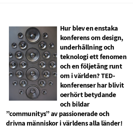
DATE
MODIFIED
DATE
Hur blev en enstaka
konferens om design,
underhållning och
teknologi ett fenomen
och en följetång runt
om i världen? TED-
konferenser har blivit
oerhört betydande
och bildar
”communitys” av passionerade och
drivna människor i världens alla länder!